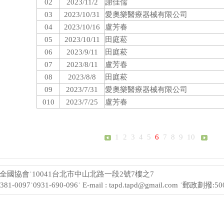
02
2023/11/2
謝佳儒
03
2023/10/31
愛奧樂醫療器械有限公司
04
2023/10/16
盧芳春
05
2023/10/11
田庭菘
06
2023/9/11
田庭菘
07
2023/8/11
盧芳春
08
2023/8/8
田庭菘
09
2023/7/31
愛奧樂醫療器械有限公司
010
2023/7/25
盧芳春
1
2
3
4
5
6
7
8
9
10
國協會˙10041台北市中山北路一段2號7樓之7
2381-0097˙0931-690-096˙ E-mail : tapd.tapd@gmail.com ˙郵政劃撥:5