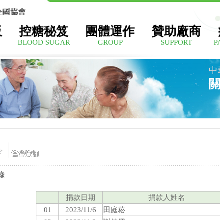
板
控糖秘笈
團體運作
贊助廠商
BLOOD SUGAR
GROUP
SUPPORT
P
中
錄
捐款日期
捐款人姓名
01
2023/11/6
田庭菘