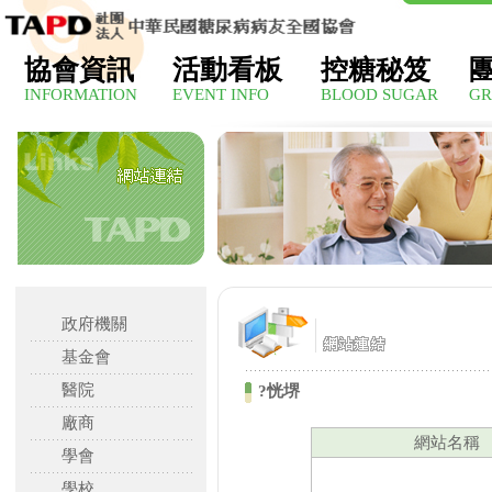
協會資訊
活動看板
控糖秘笈
INFORMATION
EVENT INFO
BLOOD SUGAR
GR
政府機關
基金會
醫院
?恍堺
廠商
網站名稱
學會
學校