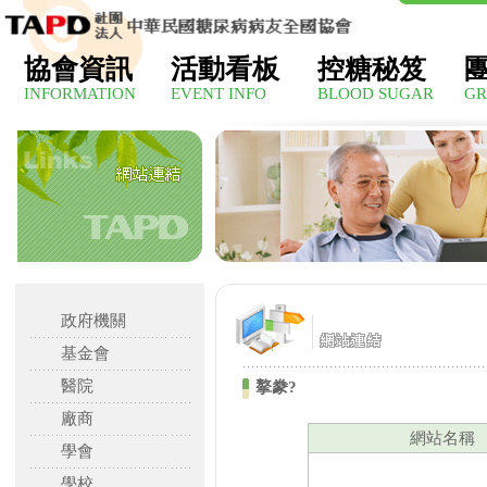
協會資訊
活動看板
控糖秘笈
INFORMATION
EVENT INFO
BLOOD SUGAR
GR
政府機關
基金會
醫院
摮豢?
廠商
網站名稱
學會
學校