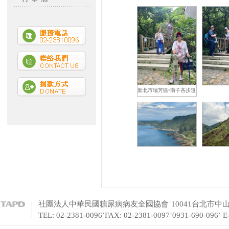
新北市瑞芳區•南子吝步道
社團法人中華民國糖尿病病友全國協會˙10041台北市中山
TEL: 02-2381-0096˙FAX: 02-2381-0097˙0931-690-096˙ 