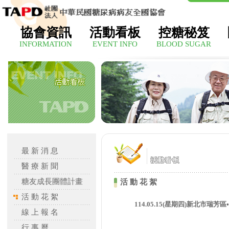
協會資訊
活動看板
控糖秘笈
INFORMATION
EVENT INFO
BLOOD SUGAR
最 新 消 息
醫 療 新 聞
糖友成長團體計畫
活 動 花 絮
活 動 花 絮
114.05.15(星期四)新北市瑞
線 上 報 名
行 事 曆