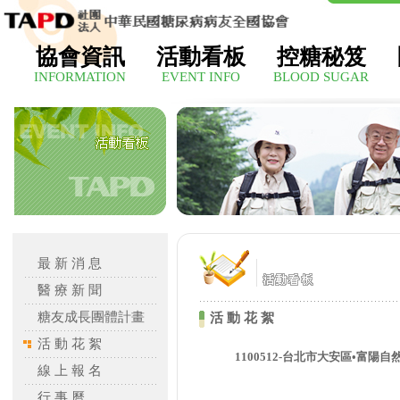
協會資訊
活動看板
控糖秘笈
INFORMATION
EVENT INFO
BLOOD SUGAR
最 新 消 息
醫 療 新 聞
糖友成長團體計畫
活 動 花 絮
活 動 花 絮
1100512-台北市大安區•富陽
線 上 報 名
行 事 曆