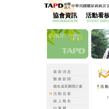
協會資訊
活動看
INFORMATION
EVENT INFO
最 新 消 息
醫 療 新 聞
糖友成長團體計畫
活 動
活 動 花 絮
線 上 報 名
行 事 曆