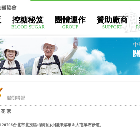
板
控糖秘笈
團體運作
贊助廠商
BLOOD SUGAR
GROUP
SUPPORT
P
中
 花 絮
1120706台北市北投區•陽明山小隱潭瀑布＆大屯瀑布步道。