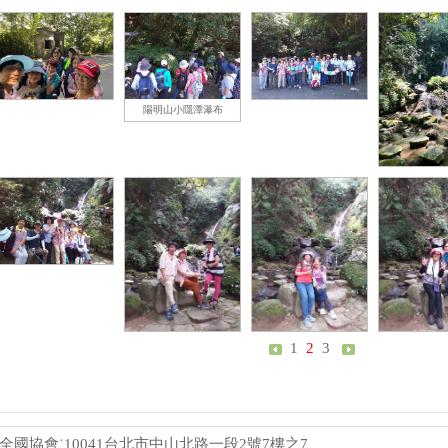
陽明山小隱潭瀑布
1
2
3
國協會˙10041台北市中山北路一段2號7樓之7