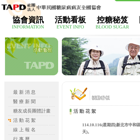
協會資訊
活動看板
控糖秘笈
INFORMATION
EVENT INFO
BLOOD SUGAR
最 新 消 息
醫 療 新 聞
糖友成長團體計畫
活 動 花 絮
活 動 花 絮
114.10.116(星期四)新北市
線 上 報 名
天)。
行 事 曆