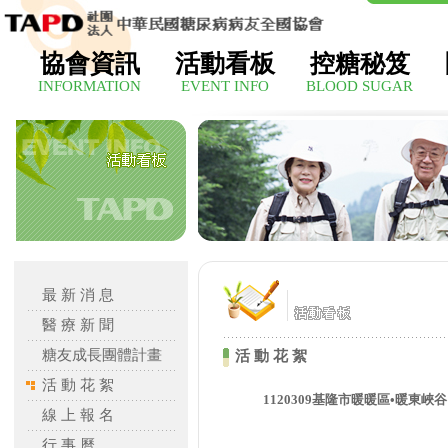
協會資訊
活動看板
控糖秘笈
INFORMATION
EVENT INFO
BLOOD SUGAR
最 新 消 息
醫 療 新 聞
糖友成長團體計畫
活 動 花 絮
活 動 花 絮
1120309基隆市暖暖區•暖東峽
線 上 報 名
行 事 曆