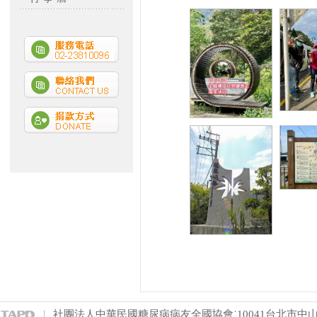
社團法人中華民國糖尿病病友全國協會˙10041台北市中山