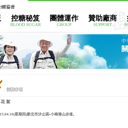
板
控糖秘笈
團體運作
贊助廠商
BLOOD SUGAR
GROUP
SUPPORT
P
中
 花 絮
115.04.16(星期四)新北市汐止區•小南港山步道。