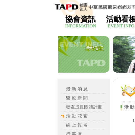
協會資訊
活動看
INFORMATION
EVENT INFO
最 新 消 息
醫 療 新 聞
糖友成長團體計畫
活 動
活 動 花 絮
線 上 報 名
行 事 曆