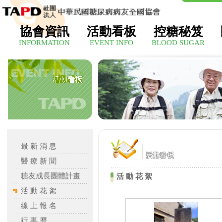
協會資訊
活動看板
控糖秘笈
INFORMATION
EVENT INFO
BLOOD SUGAR
最 新 消 息
醫 療 新 聞
糖友成長團體計畫
活 動 花 絮
活 動 花 絮
線 上 報 名
行 事 曆