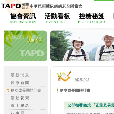
協會資訊
活動看板
控糖秘笈
INFORMATION
EVENT INFO
BLOOD SUGAR
最 新 消 息
醫 療 新 聞
糖友成長團體計畫
糖友成長團體計畫
活 動 花 絮
公開抽獎儀式-「正常及異
線 上 報 名
行 事 曆