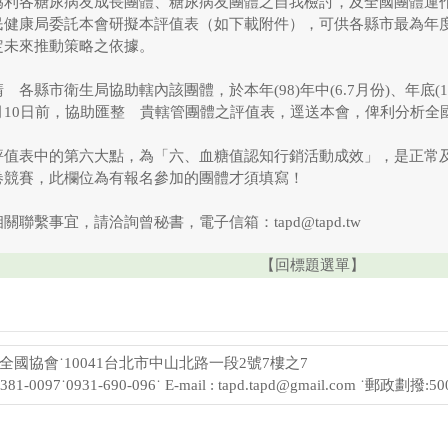
為利各糖尿病友成長團體、糖尿病友團體之自我檢討，及全國團體運
民健康局委託本會研擬本評值表（如下載附件），可供各縣市最為年
定未來推動策略之依據。
請 各縣市衛生局協助轄內該團體，於本年(98)年中(6.7月份)、年底(
月10日前，協助匯整 貴轄管團體之評值表，逕送本會，俾利分析全
評值表中的第六大點，為「六、血糖值認知行銷活動成效」，是正常
卷競賽，此欄位為有報名參加的團體才須填寫！
相關聯繫事宜，請洽詢曾秘書，電子信箱：tapd@tapd.tw
【回標題選單】
國協會˙10041台北市中山北路一段2號7樓之7
2381-0097˙0931-690-096˙ E-mail : tapd.tapd@gmail.com ˙郵政劃撥:5