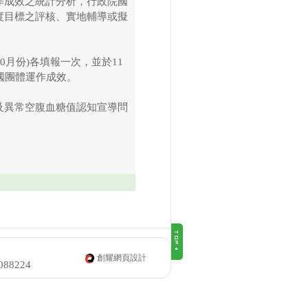
作成效之統計分析，行政院國
度目標之評核、實地輔導或擬
10月份)各填報一次，並於11
國團體運作成效。
及異常空腹血糖值認知宣導問
創耀網頁設計
0088224