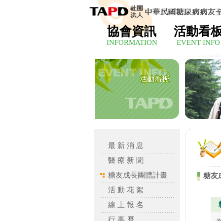
協會資訊
活動看
INFORMATION
EVENT INFO
最 新 消 息
醫 療 新 聞
糖友成長團體計畫
糖友
活 動 花 絮
線 上 報 名
行 事 曆