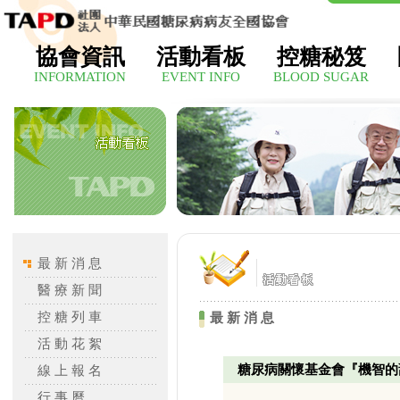
協會資訊
活動看板
控糖秘笈
INFORMATION
EVENT INFO
BLOOD SUGAR
最 新 消 息
醫 療 新 聞
控 糖 列 車
最 新 消 息
活 動 花 絮
糖尿病關懷基金會『機智的
線 上 報 名
行 事 曆