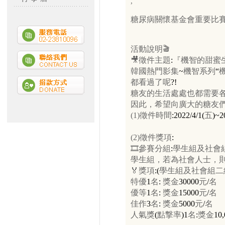
,
糖尿病關懷基金會重要比
活動說明
徵件主題
:
『機智的甜蜜
韓國熱門影集
~
機智系列
“
都看過了呢
?!
糖友的生活處處也都需要
因此，希望向廣大的糖友
(1)徵件時間
:2022/4/1(
五
)~2
(2)徵件獎項
:
參賽分組
:
學生組及社會
學生組，若為社會人士，
獎項
:(
學生組及社會組二
特優
1
名
:
獎金
30000
元
/
名
優等
1
名
:
獎金
15000
元
/
名
佳作
3
名
:
獎金
5000
元
/
名
人氣獎
(
點撃率
)1
名
:
獎金
10,