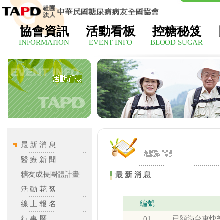
協會資訊
活動看板
控糖秘笈
INFORMATION
EVENT INFO
BLOOD SUGAR
最 新 消 息
醫 療 新 聞
糖友成長團體計畫
最 新 消 息
活 動 花 絮
編號
線 上 報 名
行 事 曆
01
已額滿台東快